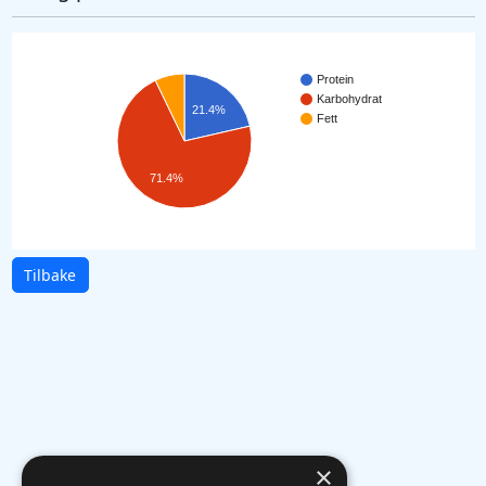
Protein
Karbohydrat
21.4%
Fett
71.4%
Tilbake
×