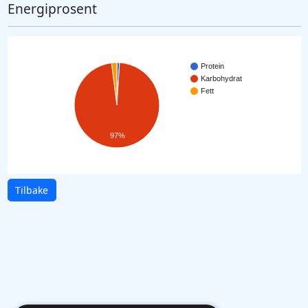
Energiprosent
Protein
Karbohydrat
Fett
97%
Tilbake