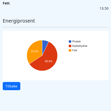
Fett
13.50
Energiprosent
Protein
Karbohydrat
Fett
34.3%
58.6%
Tilbake