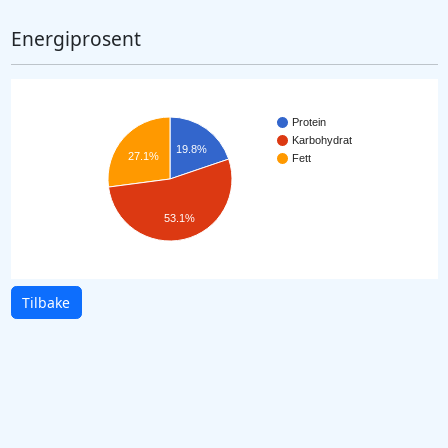
Energiprosent
Protein
Karbohydrat
19.8%
27.1%
Fett
53.1%
Tilbake