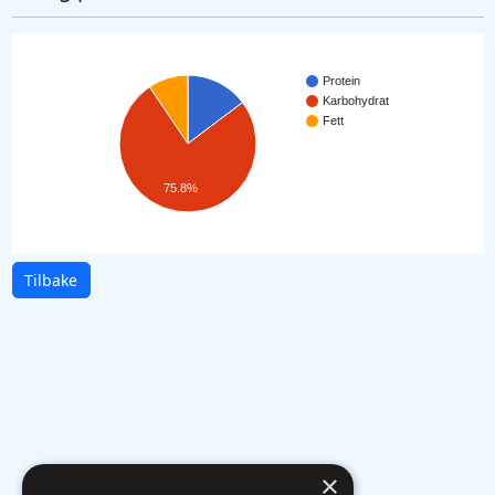
Protein
Karbohydrat
Fett
75.8%
Tilbake
×