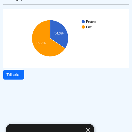
Protein
Fett
34.3%
65.7%
Tilbake
×